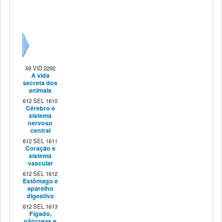
Seguinte
59 VID 2292
A vida
secreta dos
animais
612 SEL 1610
Cérebro e
sistema
nervoso
central
612 SEL 1611
Coração e
sistema
vascular
612 SEL 1612
Estômago e
aparelho
digestivo
612 SEL 1613
Fígado,
pâncreas e