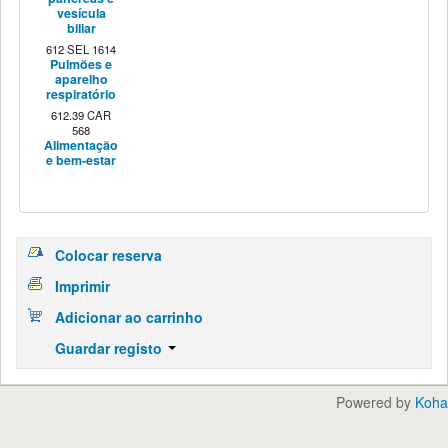
vesícula
biliar
612 SEL 1614
Pulmões e
aparelho
respiratório
612.39 CAR
568
Alimentação
e bem-estar
Colocar reserva
Imprimir
Adicionar ao carrinho
Guardar registo
Powered by
Koha