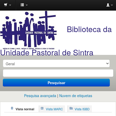
Unidade
Pastoral
Biblioteca da
de
Sintra
Unidade Pastoral de Sintra
Pesquisar
Pesquisa avançada
Nuvem de etiquetas
Vista normal
Vista MARC
Vista ISBD