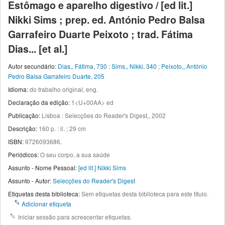
Estômago e aparelho digestivo / [ed lit.]
Nikki Sims ; prep. ed. António Pedro Balsa
Garrafeiro Duarte Peixoto ; trad. Fátima
Dias... [et al.]
Autor secundário:
Dias,, Fátima, 730
;
Sims,, Nikki, 340
;
Peixoto,, António
Pedro Balsa Garrafeiro Duarte, 205
Idioma:
do trabalho original, eng.
Declaração da edição:
1<U+00AA> ed
Publicação:
Lisboa : Selecções do Reader's Digest,, 2002
Descrição:
160 p. : il. ; 29 cm
ISBN:
9726093686.
Periódicos:
O seu corpo, a sua saúde
Assunto - Nome Pessoal:
[ed lit.] Nikki Sims
Assunto - Autor:
Selecções do Reader's Digest
Etiquetas desta biblioteca:
Sem etiquetas desta biblioteca para este título.
Adicionar etiqueta
Iniciar sessão para acrescentar etiquetas.