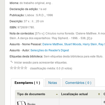
Idioma:
do trabalho original, eng .
Declaração da edição:
1a ed
Publicação:
Lisboa : S.R.D.,, 1996
Descrição:
37 v. : il. ; 20 cm
ISBN:
9726091780.
Nota de conteúdos:
[37o v.]: Círculos numa floresta / Dalene Matthee. A mo
Stein. A dança dos espantalhos / Ray Sipherd. - 1996. - 538, [2] p
Assunto - Nome Pessoal:
Dalene Matthee, Stuart Woods, Harry Stein, Ray
Assunto - Autor:
Selecções do Reader's Digest
Etiquetas desta biblioteca:
Sem etiquetas desta biblioteca para este título.
Iniciar sessão para acrescentar etiquetas.
classificação média: 0.0 (0 votos)
Exemplares ( 1 )
Notas
Comentários ( 0 )
Tipo de documento
Localização actual
Books