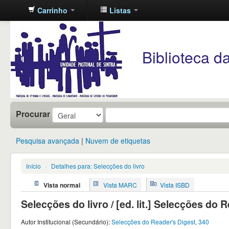
Carrinho
Listas
Unidade
Pastoral
Biblioteca da 
de
Sintra
Procurar
Pesquisa avançada
Nuvem de etiquetas
Início
›
Detalhes para: Selecções do livro
Vista normal
Vista MARC
Vista ISBD
Selecções do livro / [ed. lit.] Selecções do 
Autor Institucional (Secundário):
Selecções do Reader's Digest, 340