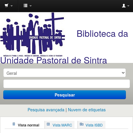
Unidade
Pastoral
Biblioteca da
de
Sintra
Unidade Pastoral de Sintra
Pesquisar
Pesquisa avançada
Nuvem de etiquetas
Vista normal
Vista MARC
Vista ISBD