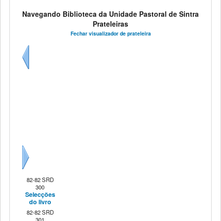
Navegando Biblioteca da Unidade Pastoral de Sintra
Prateleiras
Fechar visualizador de prateleira
Anterior
Seguinte
82-82 SRD
300
Selecções
do livro
82-82 SRD
301