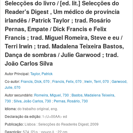
Selecções do livro / [ed. lit.] Selecções do
Reader's Digest , Um médico de província
irlandês / Patrick Taylor ; trad. Rosário
Pernas, Empate / Dick Francis e Felix
Francis ; trad. Miguel Romeira, Steve e eu /
Terri Irwin ; trad. Madalena Teixeira Bastos,
Dança de sombras / Julie Garwood ; trad.
João Carlos Silva
Autor Principal:
Taylor, Patrick
Co-autor:
Francis, Dick, 070
;
Francis, Felix, 070
;
Irwin, Terri, 070
;
Garwood,
Julie, 070
Autor secundário:
Romeira, Miguel, 730
;
Bastos, Madalena Teixeira,
730
;
Silva, João Carlos, 730
;
Pernas, Rosário, 730
Idioma:
do trabalho original, eng.
Declaração da edição:
1<U+00AA> ed
Publicação:
Lisboa : Selecções do Readerès Digest, 2009
Descrição:
574, [2] p. : pouco il. ; 22 cm