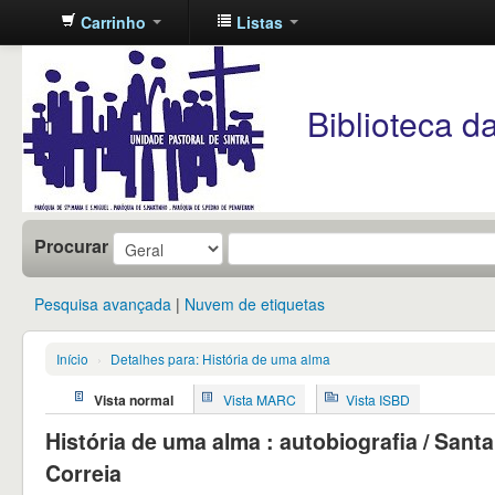
Carrinho
Listas
Unidade
Pastoral
Biblioteca da 
de
Sintra
Procurar
Pesquisa avançada
Nuvem de etiquetas
Início
›
Detalhes para: História de uma alma
Vista normal
Vista MARC
Vista ISBD
História de uma alma : autobiografia / Sant
Correia